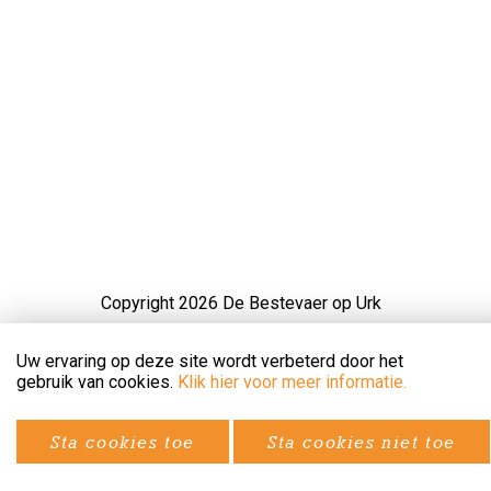
Copyright 2026 De Bestevaer op Urk
Disclaimer en Privacyverklaring
Uw ervaring op deze site wordt verbeterd door het
gebruik van cookies.
Klik hier voor meer informatie.
Website en realisatie door Provise.
Sta cookies toe
Sta cookies niet toe
Door: Nieuwbouw Studio