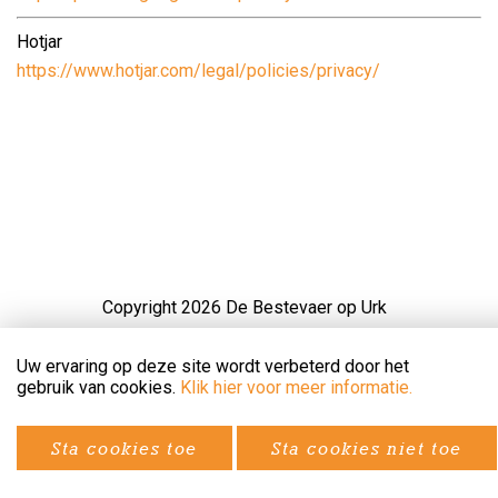
Hotjar
https://www.hotjar.com/legal/policies/privacy/
Copyright 2026 De Bestevaer op Urk
Disclaimer en Privacyverklaring
Uw ervaring op deze site wordt verbeterd door het
gebruik van cookies.
Klik hier voor meer informatie.
Website en realisatie door Provise.
Sta cookies toe
Sta cookies niet toe
Door: Nieuwbouw Studio