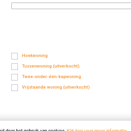
Hoekwoning
Tussenwoning (uitverkocht)
Twee-onder-één-kapwoning
Vrijstaande woning (uitverkocht)
rd door het gebruik van cookies.
Klik hier voor meer informatie.